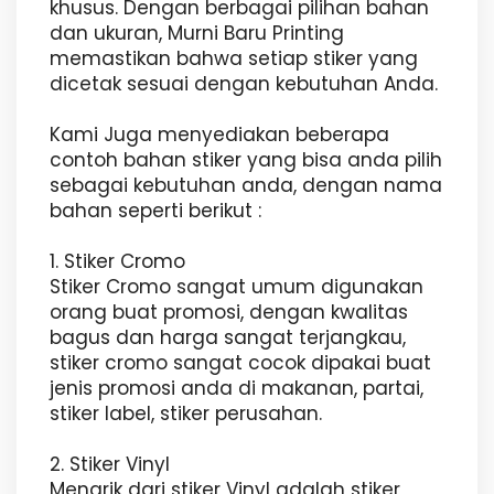
khusus. Dengan berbagai pilihan bahan
dan ukuran, Murni Baru Printing
memastikan bahwa setiap stiker yang
dicetak sesuai dengan kebutuhan Anda.
Kami Juga menyediakan beberapa
contoh bahan stiker yang bisa anda pilih
sebagai kebutuhan anda, dengan nama
bahan seperti berikut :
1. Stiker Cromo
Stiker Cromo sangat umum digunakan
orang buat promosi, dengan kwalitas
bagus dan harga sangat terjangkau,
stiker cromo sangat cocok dipakai buat
jenis promosi anda di makanan, partai,
stiker label, stiker perusahan.
2. Stiker Vinyl
Menarik dari stiker Vinyl adalah stiker