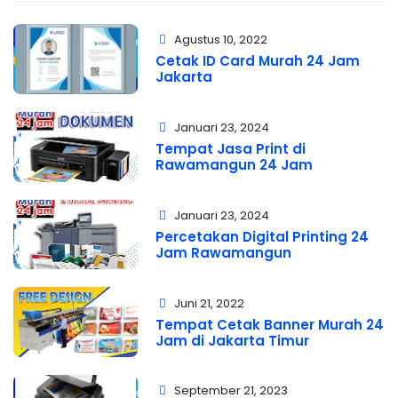
Agustus 10, 2022
Cetak ID Card Murah 24 Jam
Jakarta
Januari 23, 2024
Tempat Jasa Print di
Rawamangun 24 Jam
Januari 23, 2024
Percetakan Digital Printing 24
Jam Rawamangun
Juni 21, 2022
Tempat Cetak Banner Murah 24
Jam di Jakarta Timur
September 21, 2023