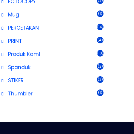
FOTOCOPY
(2)
Mug
(1)
PERCETAKAN
(14)
PRINT
(4)
Produk Kami
(10)
Spanduk
(2)
STIKER
(2)
Thumbler
(1)